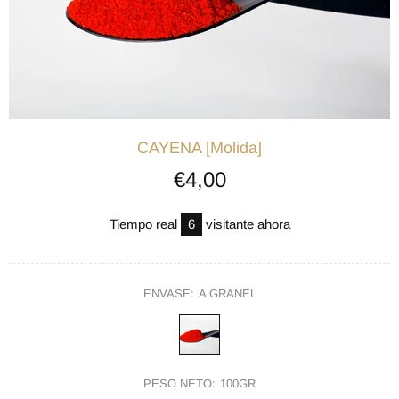
CAYENA [Molida]
€4,00
Tiempo real
6
visitante ahora
ENVASE:
A GRANEL
PESO NETO:
100GR