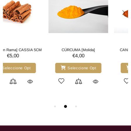
CANELA [Molida] QUILLING
CANELA [en Rama] CEYLAN
18cm
€7,00
€9,00
Seleccione Opt
Seleccione Opt