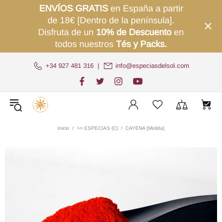
ENVÍOS GRATIS
en España a partir
de 18€ [Dentro de la península].
Disfruta de un
10% de Descuento
en
todos nuestros
Tés y Packs.
+34 927 481 316
|
info@especiasdelsol.com
Inicio
>> ESPECIAS (C)
CAYENA [Molida]